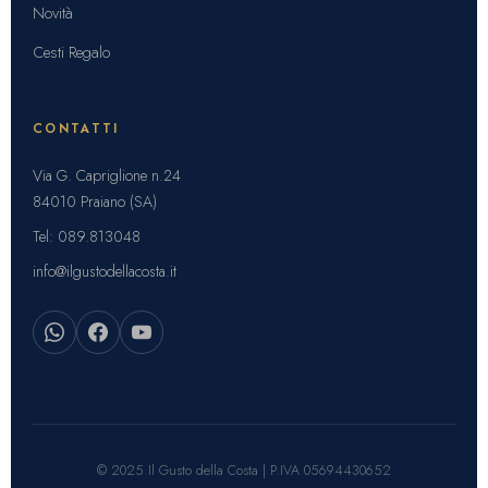
Novità
Cesti Regalo
CONTATTI
Via G. Capriglione n.24
84010 Praiano (SA)
Tel: 089.813048
info@ilgustodellacosta.it
© 2025 Il Gusto della Costa | P.IVA 05694430652