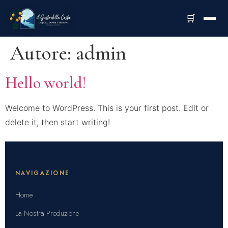
🛒
Autore:
admin
Hello world!
Welcome to WordPress. This is your first post. Edit or
delete it, then start writing!
NAVIGAZIONE
Home
La Nostra Produzione