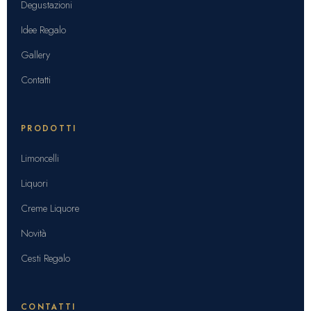
Degustazioni
Idee Regalo
Gallery
Contatti
PRODOTTI
Limoncelli
Liquori
Creme Liquore
Novità
Cesti Regalo
CONTATTI